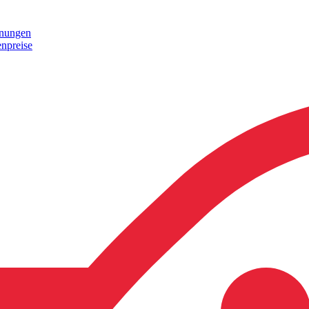
hnungen
enpreise