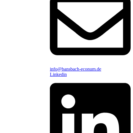
info@bansbach-econum.de
Linkedin