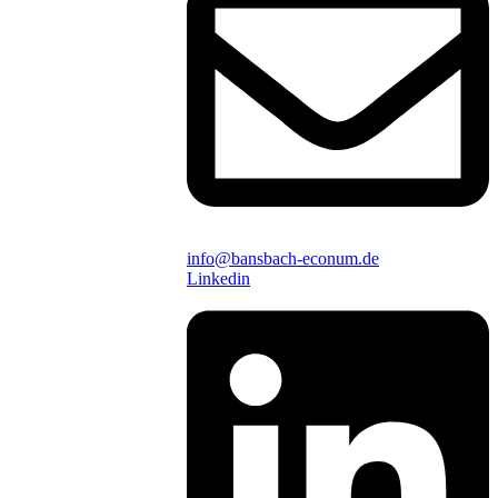
info@bansbach-econum.de
Linkedin